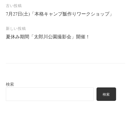
投
古い投稿
7月27日(土)「本格キャンプ飯作りワークショップ」
稿
ナ
新しい投稿
ビ
夏休み期間「太郎川公園撮影会」開催！
ゲ
ー
シ
ョ
ン
検索
検索